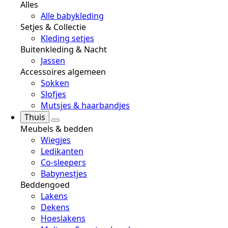
Alles
Alle babykleding
Setjes & Collectie
Kleding setjes
Buitenkleding & Nacht
Jassen
Accessoires algemeen
Sokken
Slofjes
Mutsjes & haarbandjes
Thuis
Meubels & bedden
Wiegjes
Ledikanten
Co-sleepers
Babynestjes
Beddengoed
Lakens
Dekens
Hoeslakens