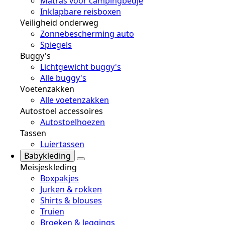
Matras voor campingbedje
Inklapbare reisboxen
Veiligheid onderweg
Zonnebescherming auto
Spiegels
Buggy's
Lichtgewicht buggy's
Alle buggy's
Voetenzakken
Alle voetenzakken
Autostoel accessoires
Autostoelhoezen
Tassen
Luiertassen
Babykleding
Meisjeskleding
Boxpakjes
Jurken & rokken
Shirts & blouses
Truien
Broeken & leggings