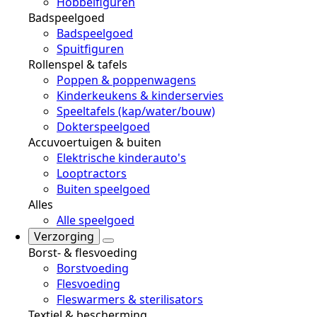
Hobbelfiguren
Badspeelgoed
Badspeelgoed
Spuitfiguren
Rollenspel & tafels
Poppen & poppenwagens
Kinderkeukens & kinderservies
Speeltafels (kap/water/bouw)
Dokterspeelgoed
Accuvoertuigen & buiten
Elektrische kinderauto's
Looptractors
Buiten speelgoed
Alles
Alle speelgoed
Verzorging
Borst- & flesvoeding
Borstvoeding
Flesvoeding
Fleswarmers & sterilisators
Textiel & bescherming