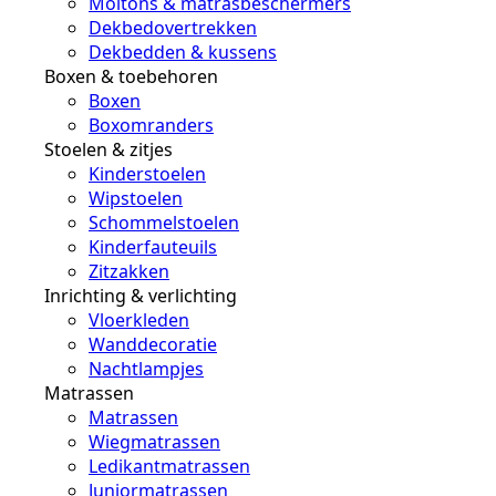
Moltons & matrasbeschermers
Dekbedovertrekken
Dekbedden & kussens
Boxen & toebehoren
Boxen
Boxomranders
Stoelen & zitjes
Kinderstoelen
Wipstoelen
Schommelstoelen
Kinderfauteuils
Zitzakken
Inrichting & verlichting
Vloerkleden
Wanddecoratie
Nachtlampjes
Matrassen
Matrassen
Wiegmatrassen
Ledikantmatrassen
Juniormatrassen