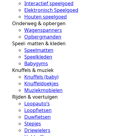
Interactief speelgoed
Elektronisch Speelgoed
Houten speelgoed
Onderweg & opbergen
Wagenspanners
Opbergmanden
Speel- matten & kleden
Speelmatten
Speelkleden
Babygyms
Knuffels & muziek
Knuffels (baby)
Knuffeldoekjes
Muziekmobielen
Rijden & voertuigen
Loopauto’s
Loopfietsen
Duwfietsen
Stepjes
Driewielers